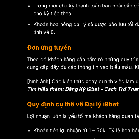
Trong mỗi chu kỳ thanh toán bạn phải cần có
cho kỳ tiếp theo.
Khoản hoa hồng đại lý sẽ được bảo lưu tối đ
tính về 0.
Đơn ứng tuyển
Theo đó khách hàng cần nắm rõ những quy trình 
cung cấp đầy đủ các thông tin vào biểu mẫu. Kh
[hình ảnh] Các kiến thức xoay quanh việc làm đại
Tìm hiểu thêm: Đăng Ký I9bet – Cách Trở Thàn
Quy định cụ thể về Đại lý i9bet
Lợi nhuận luôn là yếu tố mà khách hàng quan tâm
Khoản tiền lợi nhuận từ 1 – 50k: Tỷ lệ hoa h