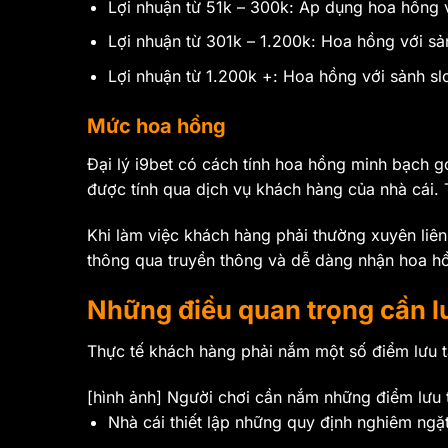
Lợi nhuận từ 51k – 300k: Áp dụng hoa hồng v
Lợi nhuận từ 301k – 1.200k: Hoa hồng với sả
Lợi nhuận từ 1.200k +: Hoa hồng với sảnh sl
Mức hoa hồng
Đại lý i9bet có cách tính hoa hồng minh bạch g
được tính qua dịch vụ khách hàng của nhà cái. 
Khi làm việc khách hàng phải thường xuyên liê
thông qua truyền thông và dễ dàng nhận hoa h
Những điều quan trọng cần lưu
Thực tế khách hàng phải nắm một số điểm lưu t
[hình ảnh] Người chơi cần nắm những điểm lưu t
Nhà cái thiết lập những quy định nghiêm ngặ