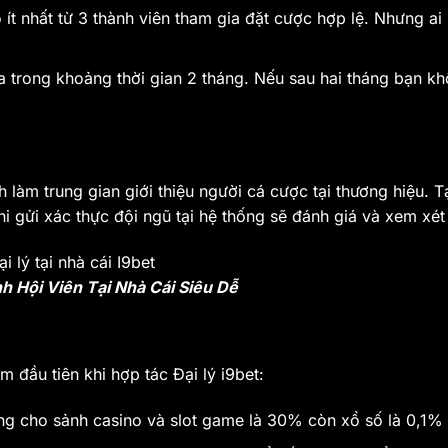
 ít nhất từ 3 thành viên tham gia đặt cược hợp lệ. Nhưng a
a trong khoảng thời gian 2 tháng. Nếu sau hai tháng bạn k
làm trung gian giới thiệu người cá cược tại thương hiệu. Tạ
i gửi xác thực đội ngũ tại hệ thống sẽ đánh giá và xem xét
 lý tại nhà cái I9bet
h Hội Viên Tại Nhà Cái Siêu Dễ
 đầu tiên khi hợp tác Đại lý i9bet:
ồng cho sảnh casino và slot game là 30% còn xổ số là 0,1% 