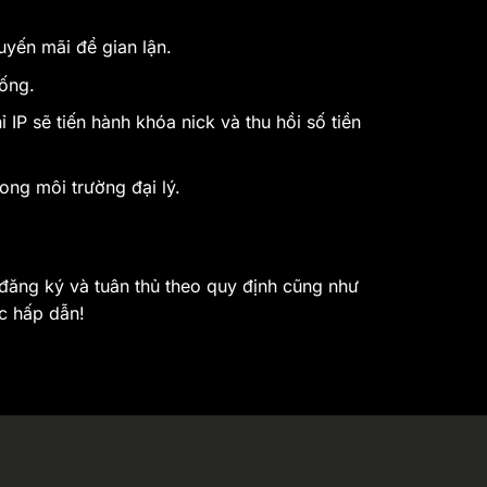
uyến mãi để gian lận.
hống.
 IP sẽ tiến hành khóa nick và thu hồi số tiền
ong môi trường đại lý.
c đăng ký và tuân thủ theo quy định cũng như
ực hấp dẫn!