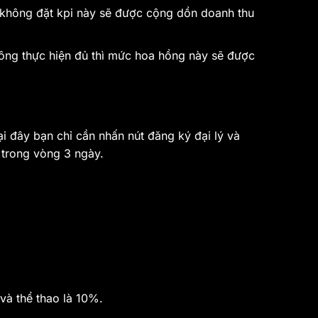
i không đặt kpi này sẽ được cộng dồn doanh thu
hông thực hiện đủ thì mức hoa hồng này sẽ được
i đây bạn chỉ cần nhấn nút đăng ký đại lý và
 trong vòng 3 ngày.
và thể thao là 10%.