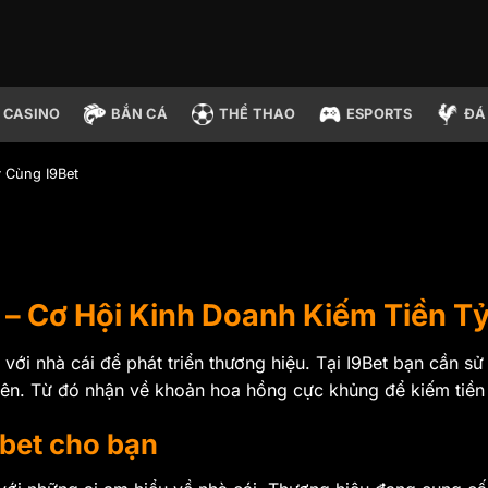
CASINO
BẮN CÁ
THỂ THAO
ESPORTS
ĐÁ
ỷ Cùng I9Bet
t – Cơ Hội Kinh Doanh Kiếm Tiền T
c với nhà cái để phát triển thương hiệu. Tại I9Bet bạn cần s
iên. Từ đó nhận về khoản hoa hồng cực khủng để kiếm tiền 
9bet cho bạn