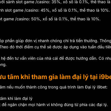
ới sảnh slot game /casino: 35%, xổ số là 0.1%, thể thao l
nh slot game /casino: 45%, xổ số là 0.1%, thể thao là 10%.
ot game /casino: 50%, xổ số là 0.1%, thể thao là 10%.
óp phần giúp đơn vị nhanh chóng chi trả tiền thưởng. Thôn
Theo đó thời điểm cụ thể sẽ được áp dụng vào tuần đầu tiê
n hệ đến tư vấn viên của nhà cái để được hướng dẫn. Có n
ồng.
 tâm khi tham gia làm đại lý tại i9b
âm nếu muốn thành công trong quá trình làm Đại lý i9bet:
âm khi làm đại lý
t để ngăn chặn mọi hành vi không đúng từ phía các đại lý.