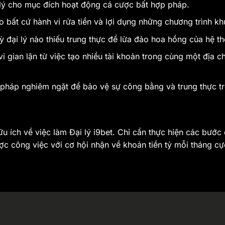
lý cho mục đích hoạt động cá cược bất hợp pháp.
 bất cứ hành vi rửa tiền và lợi dụng những chương trình kh
ỳ đại lý nào thiếu trung thực để lừa đảo hoa hồng của hệ t
 gian lận từ việc tạo nhiều tài khoản trong cùng một địa chỉ
pháp nghiêm ngặt để bảo vệ sự công bằng và trung thực tr
hữu ích về việc làm Đại lý i9bet. Chỉ cần thực hiện các bướ
ợc công việc với cơ hội nhận về khoản tiền tỷ mỗi tháng c