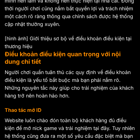
mình nên làm và không nên thực hiện tại nhà cái. Đồng
thời người chơi cũng nắm bắt quyền lợi và trách nhiệm
một cách rõ ràng thông qua chính sách được hệ thống
cập nhật thường xuyên.
[hình ảnh] Giới thiệu sơ bộ về điều khoản điều kiện tại
thương hiệu
Điều khoản điều kiện quan trọng với nội
dung chi tiết
Người chơi quần tuân thủ các quy định về điều khoản
điều kiện là yếu tố bắt buộc mà bạn phải nắm rõ.
Những nguyên tắc này giúp cho trải nghiệm của khách
hàng trở nên hoàn hảo hơn.
Thao tác mở ID
Website luôn chào đón toàn bộ khách hàng đủ điều
kiện để mở nick game và trải nghiệm tại đây. Tuy nhiên
hệ thống cũng đưa ra một số yêu cầu đặc biệt mà bạn