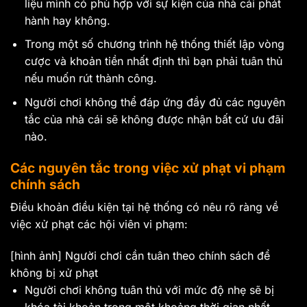
liệu mình có phù hợp với sự kiện của nhà cái phát
hành hay không.
Trong một số chương trình hệ thống thiết lập vòng
cược và khoản tiền nhất định thì bạn phải tuân thủ
nếu muốn rút thành công.
Người chơi không thể đáp ứng đầy đủ các nguyên
tắc của nhà cái sẽ không được nhận bất cứ ưu đãi
nào.
Các nguyên tắc trong việc xử phạt vi phạm
chính sách
Điều khoản điều kiện tại hệ thống có nêu rõ ràng về
việc xử phạt các hội viên vi phạm:
[hình ảnh] Người chơi cần tuân theo chính sách để
không bị xử phạt
Người chơi không tuân thủ với mức độ nhẹ sẽ bị