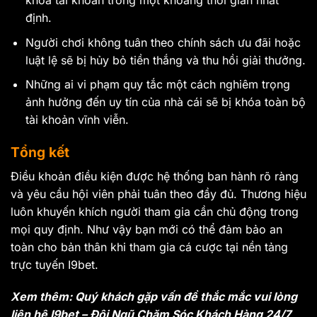
khóa tài khoản trong một khoảng thời gian nhất
định.
Người chơi không tuân theo chính sách ưu đãi hoặc
luật lệ sẽ bị hủy bỏ tiền thắng và thu hồi giải thưởng.
Những ai vi phạm quy tắc một cách nghiêm trọng
ảnh hưởng đến uy tín của nhà cái sẽ bị khóa toàn bộ
tài khoản vĩnh viễn.
Tổng kết
Điều khoản điều kiện được hệ thống ban hành rõ ràng
và yêu cầu hội viên phải tuân theo đầy đủ. Thương hiệu
luôn khuyến khích người tham gia cần chủ động trong
mọi quy định. Như vậy bạn mới có thể đảm bảo an
toàn cho bản thân khi tham gia cá cược tại nền tảng
trực tuyến I9bet.
Xem thêm: Quý khách gặp vấn đề thắc mắc vui lòng
liên hệ I9bet – Đội Ngũ Chăm Sóc Khách Hàng 24/7