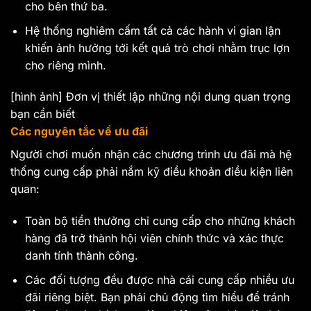
cho bên thứ ba.
Hệ thống nghiêm cấm tất cả các hành vi gian lận
khiến ảnh hưởng tới kết quả trò chơi nhằm trục lợn
cho riêng mình.
[hình ảnh] Đơn vị thiết lập những nội dung quan trọng
bạn cần biết
Các nguyên tắc về ưu đãi
Người chơi muốn nhận các chương trình ưu đãi mà hệ
thống cung cấp phải nắm kỹ điều khoản điều kiện liên
quan:
Toàn bộ tiền thưởng chỉ cung cấp cho những khách
hàng đã trở thành hội viên chính thức và xác thực
danh tính thành công.
Các đối tượng đều được nhà cái cung cấp nhiều ưu
đãi riêng biệt. Bạn phải chủ động tìm hiểu để tránh